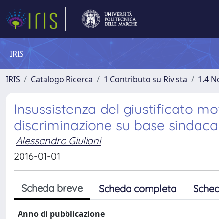
IRIS
IRIS
Catalogo Ricerca
1 Contributo su Rivista
1.4 N
Insussistenza del giustificato m
discriminazione su base sindaca
Alessandro Giuliani
2016-01-01
Scheda breve
Scheda completa
Sched
Anno di pubblicazione