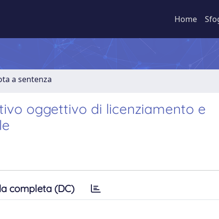
Home
Sfo
ota a sentenza
otivo oggettivo di licenziamento e
le
a completa (DC)