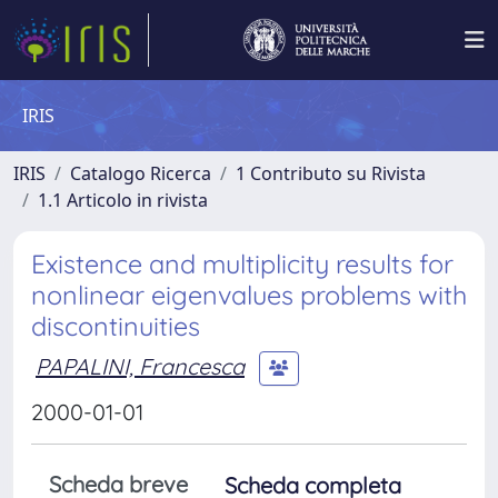
IRIS
IRIS
Catalogo Ricerca
1 Contributo su Rivista
1.1 Articolo in rivista
Existence and multiplicity results for
nonlinear eigenvalues problems with
discontinuities
PAPALINI, Francesca
2000-01-01
Scheda breve
Scheda completa