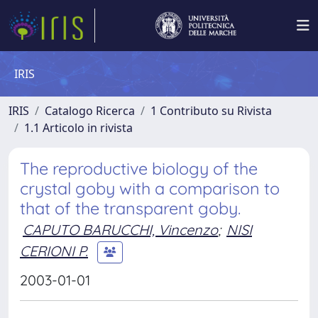
IRIS
IRIS
Catalogo Ricerca
1 Contributo su Rivista
1.1 Articolo in rivista
The reproductive biology of the
crystal goby with a comparison to
that of the transparent goby.
CAPUTO BARUCCHI, Vincenzo
;
NISI
CERIONI P.
2003-01-01