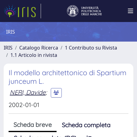
IRIS
IRIS
Catalogo Ricerca
1 Contributo su Rivista
1.1 Articolo in rivista
Il modello architettonico di Spartium
junceum L.
NERI, Davide
;
2002-01-01
Scheda breve
Scheda completa