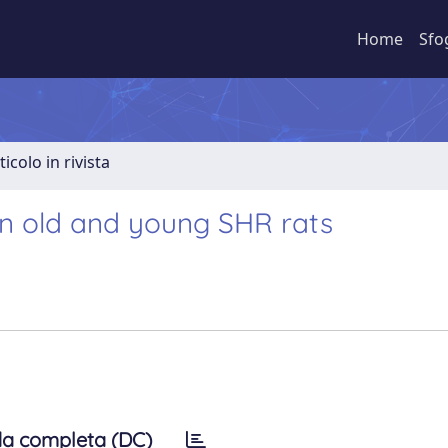
Home
Sfo
ticolo in rivista
in old and young SHR rats
a completa (DC)