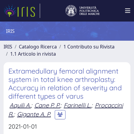
IRIS
IRIS
Catalogo Ricerca
1 Contributo su Rivista
1.1 Articolo in rivista
Extramedullary femoral alignment
system in total knee arthroplasty:
Accuracy in relation of severity and
different types of varus
Aquili A.
;
Cane P. P.
;
Farinelli L.
;
Procaccini
R.
;
Gigante A. P.
2021-01-01