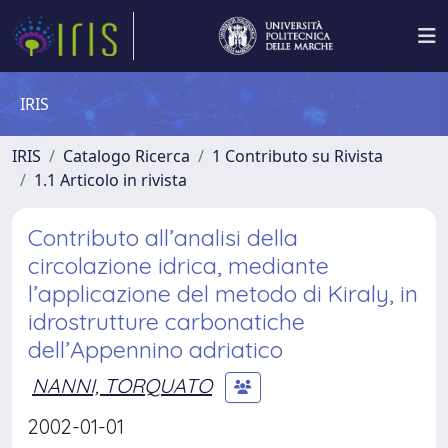
IRIS
IRIS
Catalogo Ricerca
1 Contributo su Rivista
1.1 Articolo in rivista
Contributo all’analisi della
circolazione idrica, mediante
l’applicazione del metodo di Kiraly, in
idrostrutture carbonatiche
dell’Appennino adriatico
NANNI, TORQUATO
2002-01-01