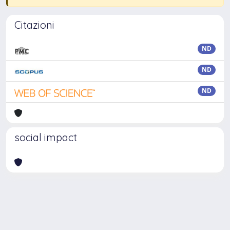
Citazioni
ND
ND
ND
social impact
Powered by
IRIS
-
about IRIS
-