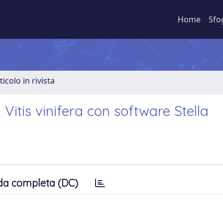
Home
Sfo
ticolo in rivista
 Vitis vinifera con software Stella
da completa (DC)