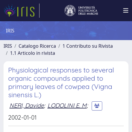
IRIS
IRIS
Catalogo Ricerca
1 Contributo su Rivista
1.1 Articolo in rivista
Physiological responses to several
organic compounds applied to
primary leaves of cowpea (Vigna
sinensis L.)
NERI, Davide
;
LODOLINI E. M
;
2002-01-01