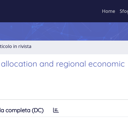
Home
Sfo
ticolo in rivista
 allocation and regional economic
a completa (DC)