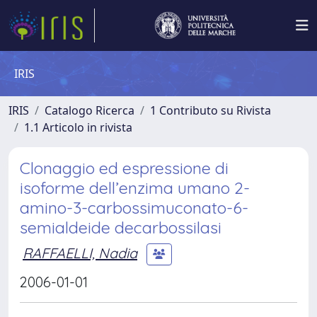
IRIS
IRIS
Catalogo Ricerca
1 Contributo su Rivista
1.1 Articolo in rivista
Clonaggio ed espressione di
isoforme dell’enzima umano 2-
amino-3-carbossimuconato-6-
semialdeide decarbossilasi
RAFFAELLI, Nadia
2006-01-01