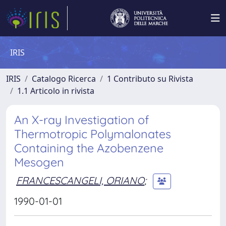
IRIS
IRIS
Catalogo Ricerca
1 Contributo su Rivista
1.1 Articolo in rivista
An X-ray Investigation of
Thermotropic Polymalonates
Containing the Azobenzene
Mesogen
FRANCESCANGELI, ORIANO
;
1990-01-01