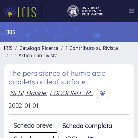
IRIS
IRIS
Catalogo Ricerca
1 Contributo su Rivista
1.1 Articolo in rivista
The persistence of humic acid
droplets on leaf surface.
NERI, Davide
;
LODOLINI E. M.
;
2002-01-01
Scheda breve
Scheda completa