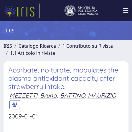
IRIS
IRIS
Catalogo Ricerca
1 Contributo su Rivista
1.1 Articolo in rivista
Acorbate, no turate, modulates the
plasma antioxidant capacity after
strawberry intake.
MEZZETTI, Bruno
;
BATTINO, MAURIZIO
2009-01-01