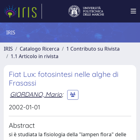
IRIS
IRIS
Catalogo Ricerca
1 Contributo su Rivista
1.1 Articolo in rivista
Fiat Lux: fotosintesi nelle alghe di
Frasassi
GIORDANO, Mario
;
2002-01-01
Abstract
si è studiata la fisiologia della "lampen flora" delle