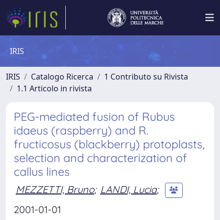
IRIS
IRIS
Catalogo Ricerca
1 Contributo su Rivista
1.1 Articolo in rivista
PEG-mediated fusion of Rubus
idaeus (raspberry) and R.
fructicosus (blackberry) protoplasts,
selection and characterization of
callus lines
MEZZETTI, Bruno
;
LANDI, Lucia
;
2001-01-01