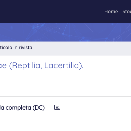
Home
Sfo
ticolo in rivista
e (Reptilia, Lacertilia).
a completa (DC)