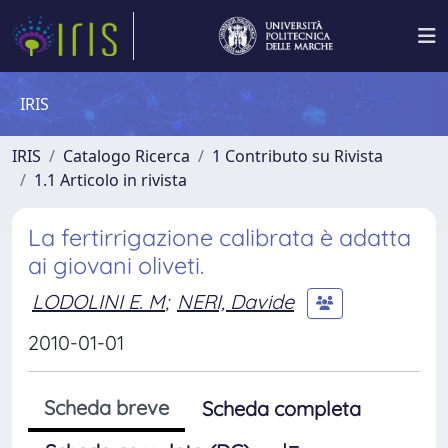
IRIS
IRIS
Catalogo Ricerca
1 Contributo su Rivista
1.1 Articolo in rivista
La fertirrigazione calibrata è adatta
ai giovani oliveti.
LODOLINI E. M
;
NERI, Davide
2010-01-01
Scheda breve
Scheda completa