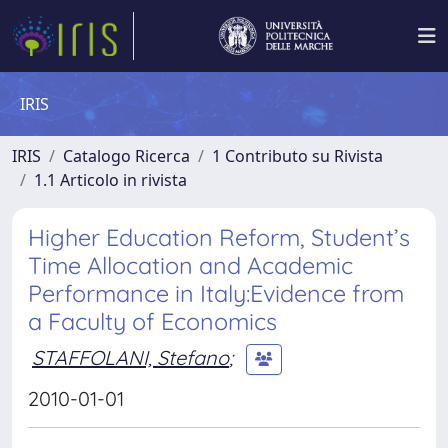
IRIS
IRIS
Catalogo Ricerca
1 Contributo su Rivista
1.1 Articolo in rivista
Higher Education Reform, Student’s
Time Allocation and Academic
Performance in Italy:Evidence from
a Faculty of Economics
STAFFOLANI, Stefano
;
2010-01-01