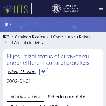
IRIS
IRIS
Catalogo Ricerca
1 Contributo su Rivista
1.1 Articolo in rivista
Mycorrhizal status of strawberry
under different cultural practices.
NERI, Davide
;
2002-01-01
Scheda breve
Scheda completa