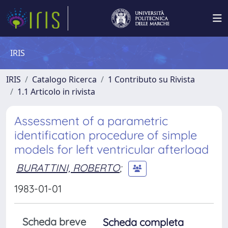
IRIS
IRIS
Catalogo Ricerca
1 Contributo su Rivista
1.1 Articolo in rivista
Assessment of a parametric
identification procedure of simple
models for left ventricular afterload
BURATTINI, ROBERTO
;
1983-01-01
Scheda breve
Scheda completa