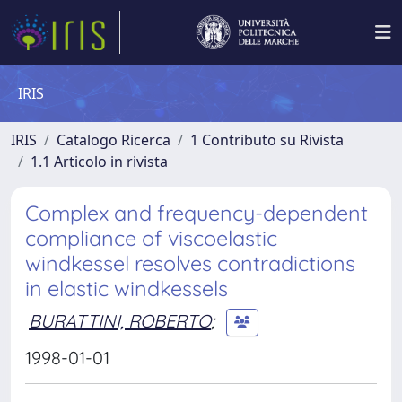
IRIS
IRIS
Catalogo Ricerca
1 Contributo su Rivista
1.1 Articolo in rivista
Complex and frequency-dependent
compliance of viscoelastic
windkessel resolves contradictions
in elastic windkessels
BURATTINI, ROBERTO
;
1998-01-01