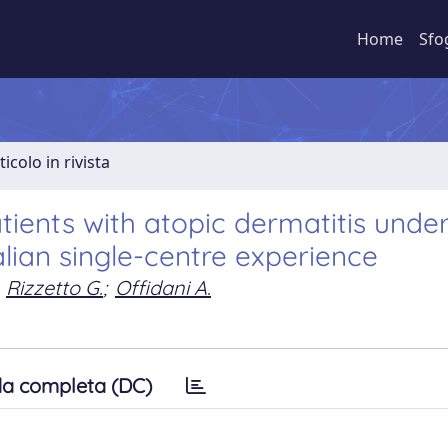
Home
Sfo
ticolo in rivista
patients with atopic dermatitis unde
lian single-centre experience
Rizzetto G.
;
Offidani A.
a completa (DC)