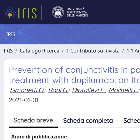
IRIS
IRIS
Catalogo Ricerca
1 Contributo su Rivista
1.1 Ar
Prevention of conjunctivitis in 
treatment with dupilumab: an Ita
Simonetti O.
;
Radi G.
;
Diotallevi F.
;
Molinelli E.
;
2021-01-01
Scheda breve
Scheda completa
Sched
Anno di pubblicazione