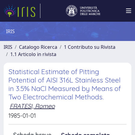
IRIS
IRIS
Catalogo Ricerca
1 Contributo su Rivista
1.1 Articolo in rivista
Statistical Estimate of Pitting
Potential of AISI 316L Stainless Steel
in 3.5% NaCl Measured by Means of
Two Electrochemical Methods.
FRATESI, Romeo
1985-01-01