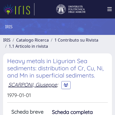
IRIS
IRIS
Catalogo Ricerca
1 Contributo su Rivista
1.1 Articolo in rivista
Heavy metals in Ligurian Sea
sediments: distribution of Cr, Cu, Ni,
and Mn in superficial sediments.
SCARPONI, Giuseppe
;
1979-01-01
Scheda breve
Scheda completa