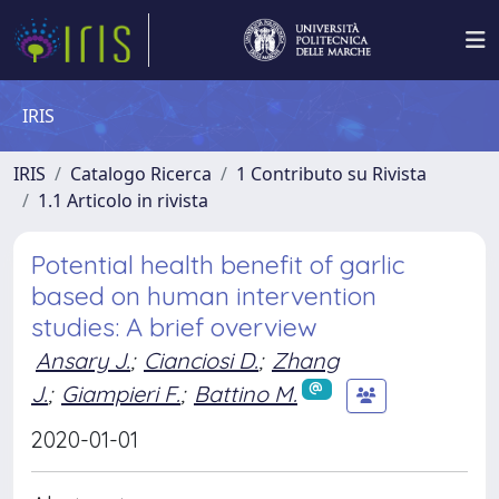
IRIS
IRIS
Catalogo Ricerca
1 Contributo su Rivista
1.1 Articolo in rivista
Potential health benefit of garlic
based on human intervention
studies: A brief overview
Ansary J.
;
Cianciosi D.
;
Zhang
J.
;
Giampieri F.
;
Battino M.
2020-01-01