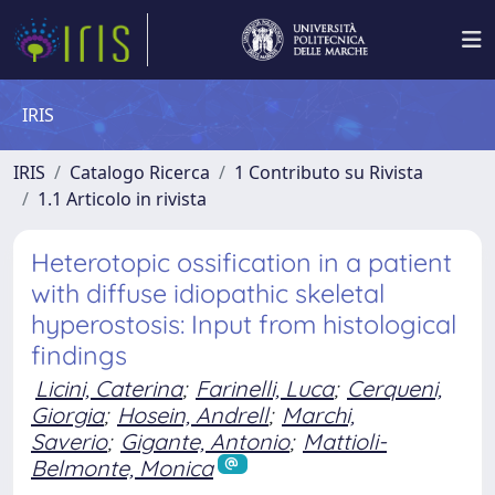
IRIS
IRIS
Catalogo Ricerca
1 Contributo su Rivista
1.1 Articolo in rivista
Heterotopic ossification in a patient
with diffuse idiopathic skeletal
hyperostosis: Input from histological
findings
Licini, Caterina
;
Farinelli, Luca
;
Cerqueni,
Giorgia
;
Hosein, Andrell
;
Marchi,
Saverio
;
Gigante, Antonio
;
Mattioli-
Belmonte, Monica