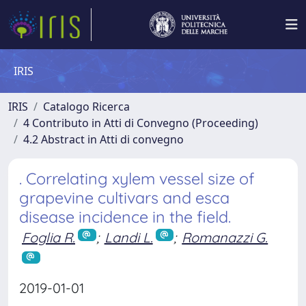
IRIS
IRIS
Catalogo Ricerca
4 Contributo in Atti di Convegno (Proceeding)
4.2 Abstract in Atti di convegno
. Correlating xylem vessel size of
grapevine cultivars and esca
disease incidence in the field.
Foglia R.
;
Landi L.
;
Romanazzi G.
2019-01-01