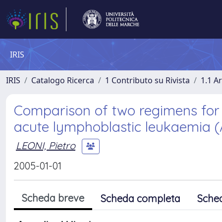
IRIS
IRIS
Catalogo Ricerca
1 Contributo su Rivista
1.1 Ar
Comparison of two regimens for t
acute lymphoblastic leukaemia (
LEONI, Pietro
2005-01-01
Scheda breve
Scheda completa
Sche