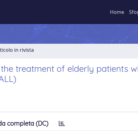
Home
Sfo
ticolo in rivista
he treatment of elderly patients w
ALL)
da completa (DC)