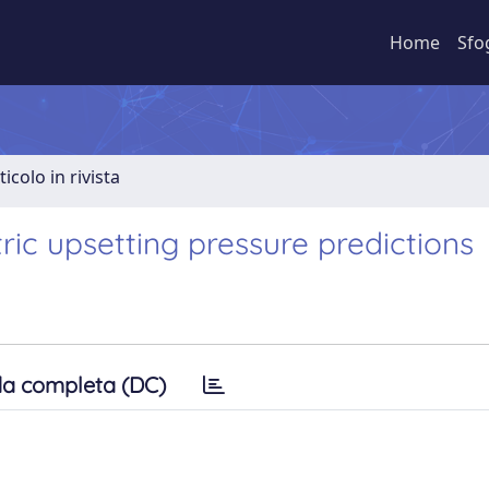
Home
Sfo
ticolo in rivista
ic upsetting pressure predictions
a completa (DC)