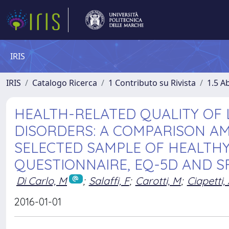
IRIS
IRIS
Catalogo Ricerca
1 Contributo su Rivista
1.5 Ab
HEALTH-RELATED QUALITY OF 
DISORDERS: A COMPARISON A
SELECTED SAMPLE OF HEALTHY 
QUESTIONNAIRE, EQ-5D AND SF
Di Carlo, M
;
Salaffi, F
;
Carotti, M
;
Ciapetti,
2016-01-01