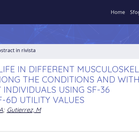
Home
Sfo
stract in rivista
LIFE IN DIFFERENT MUSCULOSKE
MONG THE CONDITIONS AND WITH
INDIVIDUALS USING SF-36
-6D UTILITY VALUES
 A
;
Gutierrez, M