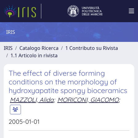
IRIS
IRIS
Catalogo Ricerca
1 Contributo su Rivista
1.1 Articolo in rivista
The effect of diverse forming
conditions on the morphology of
hydroxyapatite spongy bioceramics
MAZZOLI, Alida
;
MORICONI, GIACOMO
;
2005-01-01