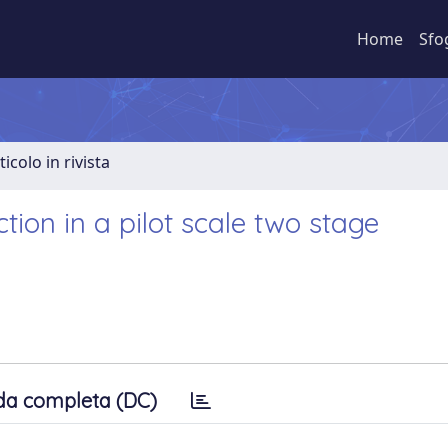
Home
Sfo
ticolo in rivista
ion in a pilot scale two stage
da completa (DC)