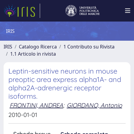
IRIS
IRIS
Catalogo Ricerca
1 Contributo su Rivista
1.1 Articolo in rivista
Leptin-sensitive neurons in mouse
preoptic area express alpha1A- and
alpha2A-adrenergic receptor
isoforms.
FRONTINI, ANDREA
;
GIORDANO, Antonio
2010-01-01