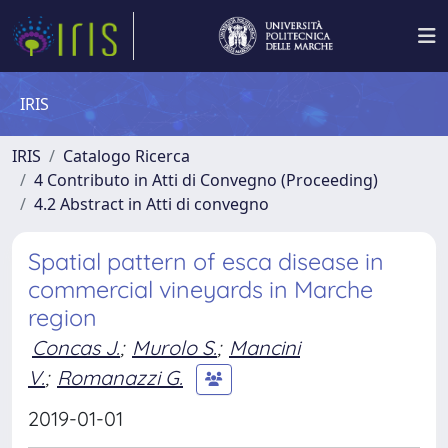
IRIS
IRIS
Catalogo Ricerca
4 Contributo in Atti di Convegno (Proceeding)
4.2 Abstract in Atti di convegno
Spatial pattern of esca disease in
commercial vineyards in Marche
region
Concas J.
;
Murolo S.
;
Mancini
V.
;
Romanazzi G.
2019-01-01