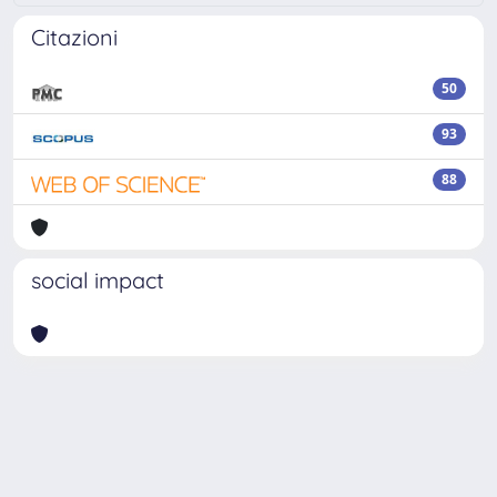
Citazioni
50
93
88
social impact
Powered by
IRIS
-
about IRIS
-
Utilizzo dei cookie
-
Privacy
Copyright © 2026