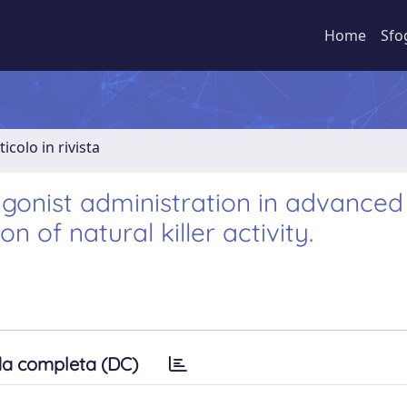
Home
Sfo
ticolo in rivista
gonist administration in advanced
 of natural killer activity.
a completa (DC)