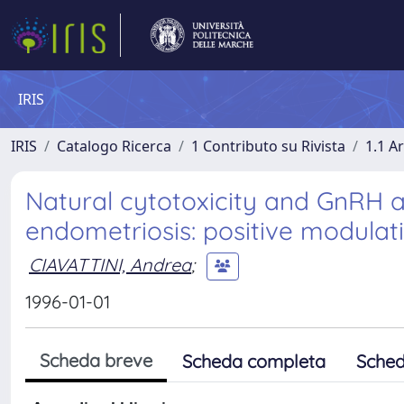
IRIS
IRIS
Catalogo Ricerca
1 Contributo su Rivista
1.1 Ar
Natural cytotoxicity and GnRH a
endometriosis: positive modulation
CIAVATTINI, Andrea
;
1996-01-01
Scheda breve
Scheda completa
Sched