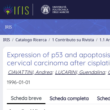
IRIS
IRIS
Catalogo Ricerca
1 Contributo su Rivista
1.1 Ar
Expression of p53 and apoptosis
cervical carcinoma after cispl
CIAVATTINI, Andrea
;
LUCARINI, Guendalina
;
1996-01-01
Scheda breve
Scheda completa
Sched