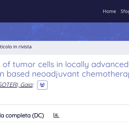
Home
Sfo
ticolo in rivista
 of tumor cells in locally advanced
atin based neoadjuvant chemothera
GOTERI, Gaia
;
a completa (DC)