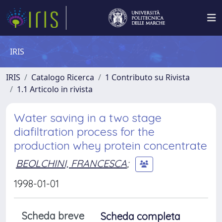
IRIS
IRIS
Catalogo Ricerca
1 Contributo su Rivista
1.1 Articolo in rivista
Water saving in a two stage
diafiltration process for the
production whey protein concentrate
BEOLCHINI, FRANCESCA
;
1998-01-01
Scheda breve
Scheda completa