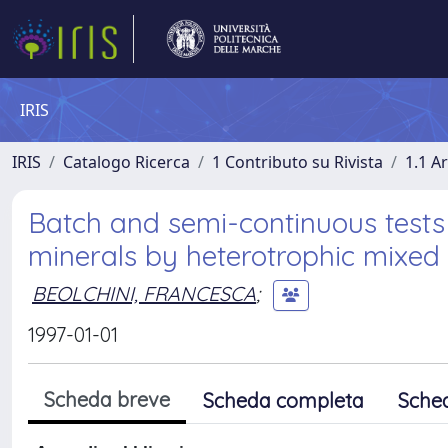
IRIS
IRIS
Catalogo Ricerca
1 Contributo su Rivista
1.1 Ar
Batch and semi-continuous tests
minerals by heterotrophic mixed
BEOLCHINI, FRANCESCA
;
1997-01-01
Scheda breve
Scheda completa
Sche