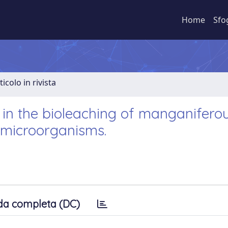
Home
Sfo
ticolo in rivista
 in the bioleaching of manganifero
 microorganisms.
da completa (DC)