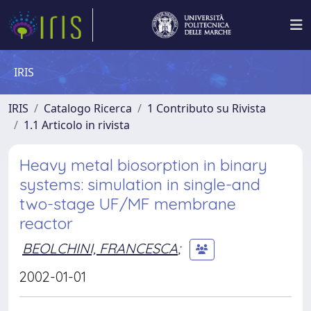
IRIS
IRIS
Catalogo Ricerca
1 Contributo su Rivista
1.1 Articolo in rivista
Heavy metal biosorption in binary
systems: simulation in single-and
two-stage UF/MF membrane
reactor
BEOLCHINI, FRANCESCA
;
2002-01-01