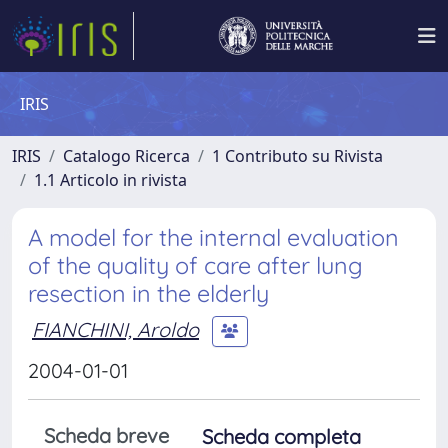
IRIS
IRIS
Catalogo Ricerca
1 Contributo su Rivista
1.1 Articolo in rivista
A model for the internal evaluation
of the quality of care after lung
resection in the elderly
FIANCHINI, Aroldo
2004-01-01
Scheda breve
Scheda completa