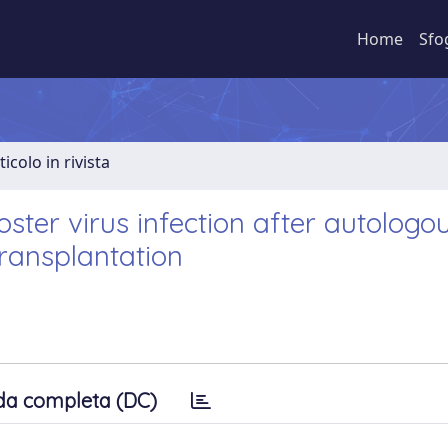
Home
Sfo
ticolo in rivista
oster virus infection after autologo
transplantation
da completa (DC)