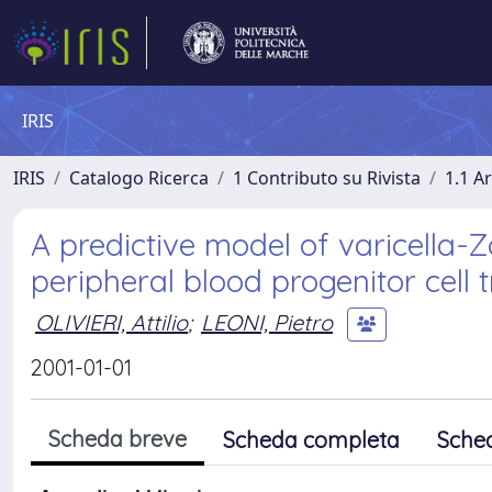
IRIS
IRIS
Catalogo Ricerca
1 Contributo su Rivista
1.1 Ar
A predictive model of varicella-Z
peripheral blood progenitor cell 
OLIVIERI, Attilio
;
LEONI, Pietro
2001-01-01
Scheda breve
Scheda completa
Sche