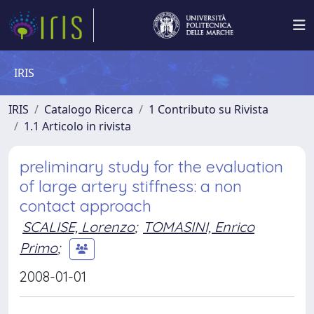
IRIS
IRIS
Catalogo Ricerca
1 Contributo su Rivista
1.1 Articolo in rivista
preliminary study for the evaluation
of large artery stiffness: a non
contact approach
SCALISE, Lorenzo
;
TOMASINI, Enrico
Primo
;
2008-01-01