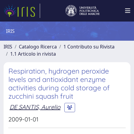
IRIS
IRIS
Catalogo Ricerca
1 Contributo su Rivista
1.1 Articolo in rivista
Respiration, hydrogen peroxide
levels and antioxidant enzyme
activities during cold storage of
zucchini squash fruit
DE SANTIS, Aurelio
2009-01-01