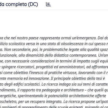
da completa (DC)
 tema che nel nostro paese rappresenta ormai un’emergenza. Dai da
lizio scolastico versa in uno stato di obsolescenza in cui spesso 
ica. Non secondarie, poi, le problematiche legate alla qualità spaz
ta funzionale, alla dinamicità della didattica contemporanea. Un’a
e, con necessarie considerazioni in termini di impatto sugli equil
pingere ricercatori, progettisti ed amministratori, ad affrontare
 come obiettivo l’innesco di pratiche virtuose, lavorando con il r
e memoria ed innovazione. Il principale obiettivo della tesi è
to degli edifici scolastici. La ricerca indaga sia sui temi di caratte
endimento, il rapporto tra pedagogia e architettura – che quelli qu
energetiche, sperimentando le potenzialità architettoniche offerte
soscheletro, per un recupero integrato. La ricerca propone un’ipot
 ambienti di apprendimento delle scuole esistenti, mirando al co