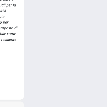
ali per la
tivi
ate
to per
 proposta di
abile come
 resiliente