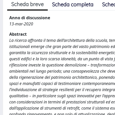
Scheda breve
Scheda completa
Sche
Anno di discussione
13-mar-2020
Abstract
La ricerca affronta il tema dell’architettura della scuola,
istituzionali emerge che gran parte del vasto patrimonio edi
garantita la sicurezza strutturale e la sostenibilità energet
questi edifici e la loro scarsa idoneità, da un punto di vis
riflessione investe la questione demolizione – trasformazion
ambientali nel lungo periodo; una consapevolezza che deve s
della rigenerazione del patrimonio architettonico, ponendosi
spazi e manufatti capaci di testimoniare contemporaneament
l’individuazione di strategie resilienti per il recupero integra
qualitativo – in particolare sugli spazi innovativi per l’appr
con considerazioni in termini di prestazioni strutturali ed 
dall’applicazione di strumenti di retrofit, come il sistema e
profondo rinnovamento, e non solo di attualizzazione, degli