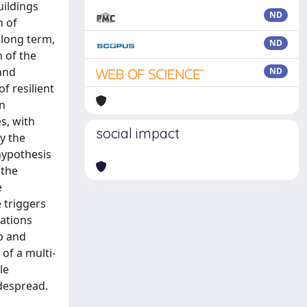
uildings
ND
n of
 long term,
ND
 of the
 and
ND
f resilient
in
s, with
social impact
y the
hypothesis
 the
e
 triggers
cations
op and
of a multi-
le
idespread.