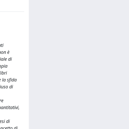
ti
non è
iale di
mpia
ibri
 la sfida
iuso di
re
antitativi,
esi di
ncetto di