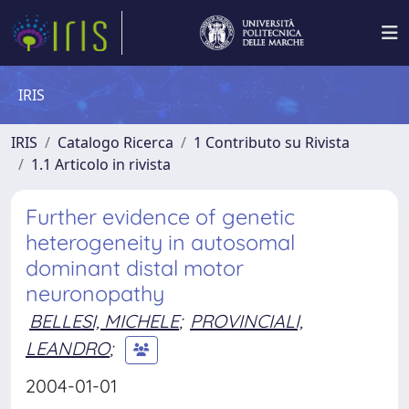
IRIS
IRIS
Catalogo Ricerca
1 Contributo su Rivista
1.1 Articolo in rivista
Further evidence of genetic
heterogeneity in autosomal
dominant distal motor
neuronopathy
BELLESI, MICHELE
;
PROVINCIALI,
LEANDRO
;
2004-01-01