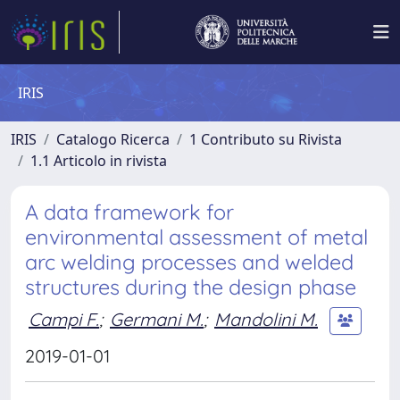
IRIS
IRIS
Catalogo Ricerca
1 Contributo su Rivista
1.1 Articolo in rivista
A data framework for
environmental assessment of metal
arc welding processes and welded
structures during the design phase
Campi F.
;
Germani M.
;
Mandolini M.
2019-01-01