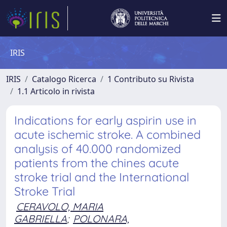
IRIS
IRIS
Catalogo Ricerca
1 Contributo su Rivista
1.1 Articolo in rivista
Indications for early aspirin use in
acute ischemic stroke. A combined
analysis of 40.000 randomized
patients from the chines acute
stroke trial and the International
Stroke Trial
CERAVOLO, MARIA
GABRIELLA
;
POLONARA,