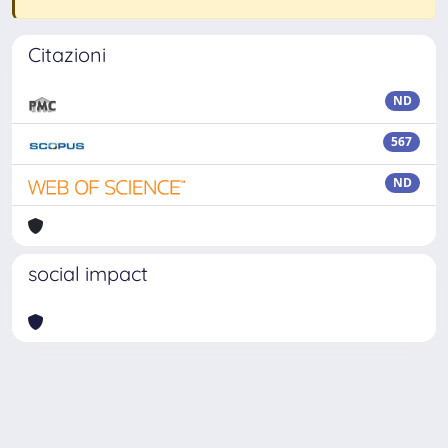
Citazioni
ND
567
ND
social impact
Powered by
IRIS
-
about IRIS
-