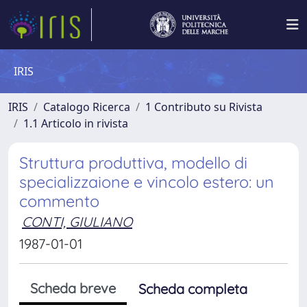
IRIS
IRIS
Catalogo Ricerca
1 Contributo su Rivista
1.1 Articolo in rivista
Struttura produttiva, modello di
specializzaione e vincolo estero: un
commento
CONTI, GIULIANO
1987-01-01
Scheda breve
Scheda completa